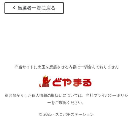
当選者一覽に戻る
※当サイトに出玉を想起させる内容は一切含んでおりません
※お預かりした個人情報の取扱いについては、
当社プライバシーポリシ
ー
をご確認ください。
© 2025 - スロパチステーション